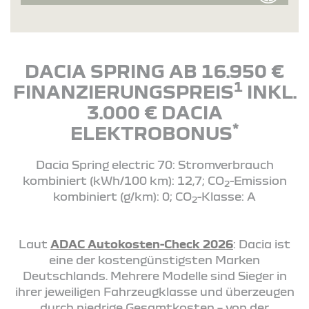
DACIA SPRING AB 16.950 €
1
FINANZIERUNGSPREIS
INKL.
3.000 € DACIA
*
ELEKTROBONUS
Dacia Spring electric 70: Stromverbrauch
kombiniert (kWh/100 km): 12,7; CO
-Emission
2
kombiniert (g/km): 0; CO
-Klasse: A
2
Laut
ADAC Autokosten-Check 2026
: Dacia ist
eine der kostengünstigsten Marken
Deutschlands. Mehrere Modelle sind Sieger in
ihrer jeweiligen Fahrzeugklasse und überzeugen
durch niedrige Gesamtkosten – von der